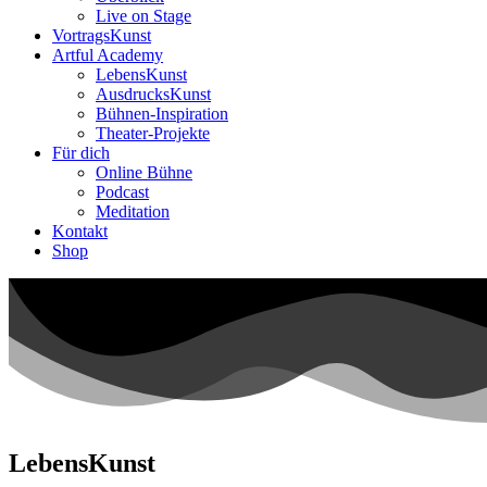
Live on Stage
VortragsKunst
Artful Academy
LebensKunst
AusdrucksKunst
Bühnen-Inspiration
Theater-Projekte
Für dich
Online Bühne
Podcast
Meditation
Kontakt
Shop
LebensKunst