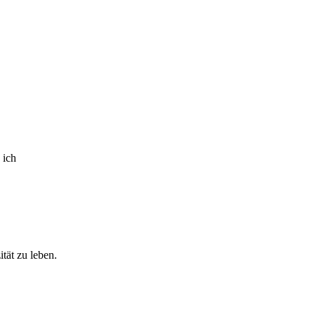
e ich
tät zu leben.