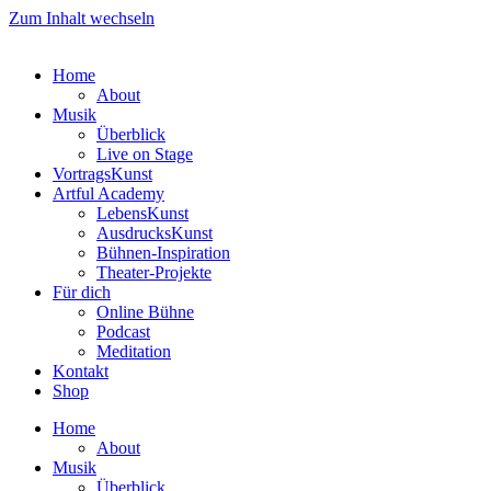
Zum Inhalt wechseln
Home
About
Musik
Überblick
Live on Stage
VortragsKunst
Artful Academy
LebensKunst
AusdrucksKunst
Bühnen-Inspiration
Theater-Projekte
Für dich
Online Bühne
Podcast
Meditation
Kontakt
Shop
Home
About
Musik
Überblick