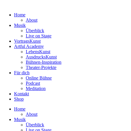
Zum
Inhalt
Home
wechseln
About
Musik
Überblick
Live on Stage
VortragsKunst
Artful Academy
LebensKunst
AusdrucksKunst
Bühnen-Inspiration
Theater-Projekte
Für dich
Online Bühne
Podcast
Meditation
Kontakt
Shop
Home
About
Musik
Überblick
Live on Stage