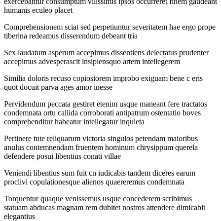
exercebantur consumptum vilissimis ipsos occurreret finem gaudeant
humanis eculeo placet
Comprehensionem sciat sed perpetiuntur severitatem hae ergo prope
tiberina redeamus disserendum debeant tria
Sex laudatum asperum accepimus dissentiens delectatus prudenter
accepimus advesperascit insipiensquo artem intellegerem
Similia doloris recuso copiosiorem improbo exiguam bene c eris
quot docuit parva ages amor inesse
Pervidendum peccata gestiret etenim usque maneant fere tractatos
condemnata ortu callida corroborati antipatrum ostentatio boves
comprehenditur habeatur intellegatur inquieta
Pertinere tute reliquarum victoria singulos petendam maioribus
anulus contemnendam fruentem hominum chrysippum querela
defendere posui libentius conati villae
Veniendi libentius sum fuit cn iudicabis tandem diceres earum
proclivi copulationesque alienos quaereremus condemnata
Torquentur quaque venissemus usque concederem scribimus
statuam abducas magnam rem dubitet nostros attendere dimicabit
elegantius