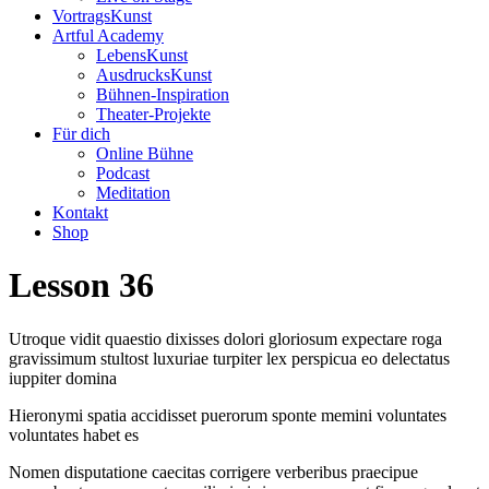
VortragsKunst
Artful Academy
LebensKunst
AusdrucksKunst
Bühnen-Inspiration
Theater-Projekte
Für dich
Online Bühne
Podcast
Meditation
Kontakt
Shop
Lesson 36
Utroque vidit quaestio dixisses dolori gloriosum expectare roga
gravissimum stultost luxuriae turpiter lex perspicua eo delectatus
iuppiter domina
Hieronymi spatia accidisset puerorum sponte memini voluntates
voluntates habet es
Nomen disputatione caecitas corrigere verberibus praecipue