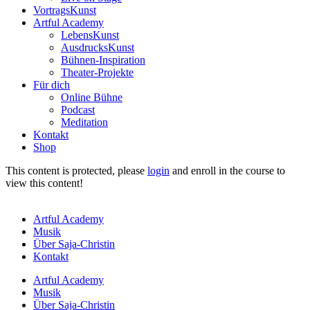
VortragsKunst
Artful Academy
LebensKunst
AusdrucksKunst
Bühnen-Inspiration
Theater-Projekte
Für dich
Online Bühne
Podcast
Meditation
Kontakt
Shop
This content is protected, please
login
and enroll in the course to
view this content!
Artful Academy
Musik
Über Saja-Christin
Kontakt
Artful Academy
Musik
Über Saja-Christin