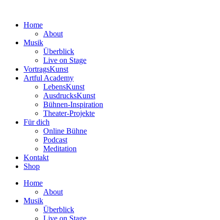
Zum
Inhalt
Home
wechseln
About
Musik
Überblick
Live on Stage
VortragsKunst
Artful Academy
LebensKunst
AusdrucksKunst
Bühnen-Inspiration
Theater-Projekte
Für dich
Online Bühne
Podcast
Meditation
Kontakt
Shop
Home
About
Musik
Überblick
Live on Stage