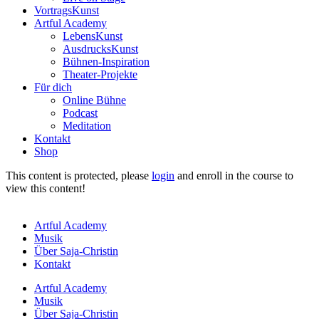
VortragsKunst
Artful Academy
LebensKunst
AusdrucksKunst
Bühnen-Inspiration
Theater-Projekte
Für dich
Online Bühne
Podcast
Meditation
Kontakt
Shop
This content is protected, please
login
and enroll in the course to
view this content!
Artful Academy
Musik
Über Saja-Christin
Kontakt
Artful Academy
Musik
Über Saja-Christin