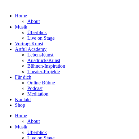
Zum
Inhalt
Home
wechseln
About
Musik
Überblick
Live on Stage
VortragsKunst
Artful Academy
LebensKunst
AusdrucksKunst
Bühnen-Inspiration
Theater-Projekte
Für dich
Online Bühne
Podcast
Meditation
Kontakt
Shop
Home
About
Musik
Überblick
Live on Stage