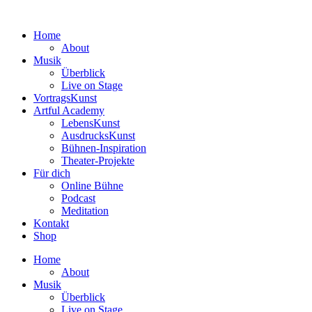
Zum
Inhalt
Home
wechseln
About
Musik
Überblick
Live on Stage
VortragsKunst
Artful Academy
LebensKunst
AusdrucksKunst
Bühnen-Inspiration
Theater-Projekte
Für dich
Online Bühne
Podcast
Meditation
Kontakt
Shop
Home
About
Musik
Überblick
Live on Stage