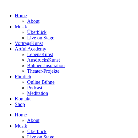
Zum
Inhalt
Home
wechseln
About
Musik
Überblick
Live on Stage
VortragsKunst
Artful Academy
LebensKunst
AusdrucksKunst
Bühnen-Inspiration
Theater-Projekte
Für dich
Online Bühne
Podcast
Meditation
Kontakt
Shop
Home
About
Musik
Überblick
Live on Stage